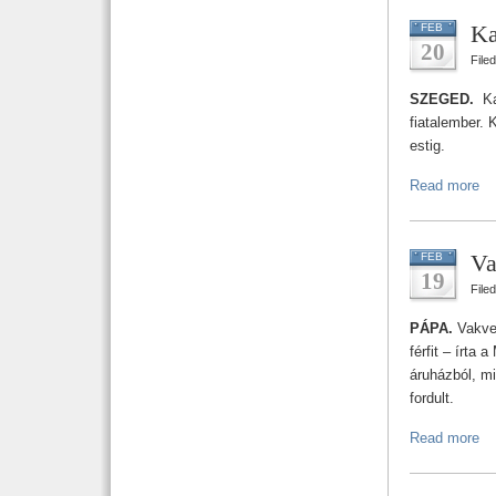
Ka
FEB
20
File
SZEGED.
Ka
fiatalember. 
estig.
Read more
Va
FEB
19
File
PÁPA.
Vakvez
férfit – írta
áruházból, m
fordult.
Read more