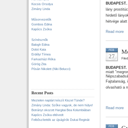
BUDAPEST.
Kocsis Orsolya
Zimány Linda
lány prostitú
hirdető lányo
Műsorvezetők
hétvége alat
Gombos Edina
Kapócs Zsóka
Read more
Színésznők
Balogh Edina
Dobó Kata
Me
FEB
Erdélyi Tímea
27
File
Farkasházi Réka
Görög Zita
BUDAPEST.
Pósán Nikolett (Niki Belucci)
miatt "megron
Népszabadsá
Fajtalanság, i
olvasható a 
Recent Posts
Meztelen naptárt készít Kiszel Tünde?
Zimány Linda: Szőke vagyok, de nem hülye!
Read more
Botrányt okozott Hargitai Bea Kolumbiában
Kapócs Zsóka eltévedt
Felbőszítették az újságírók Dukai Reginát
Gy
FEB