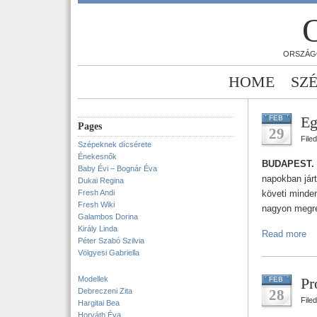
ORSZÁG
HOME
SZ
Eg
FEB
Pages
29
File
Szépeknek dícsérete
Énekesnők
BUDAPEST.
Baby Évi – Bognár Éva
napokban járt
Dukai Regina
Fresh Andi
követi minden
Fresh Wiki
nagyon megrém
Galambos Dorina
Király Linda
Read more
Péter Szabó Szilvia
Völgyesi Gabriella
Modellek
Pr
FEB
Debreczeni Zita
28
File
Hargitai Bea
Horváth Éva