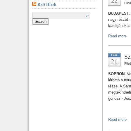
22
File
RSS Hirek
Search
BUDAPEST.
for:
nagy részét -
kardigánokat 
Read more
Sz
FEB
21
File
SOPRON.
Val
látható a ny
része. A Saru
megtekintheti
gonosz - Josz
Read more