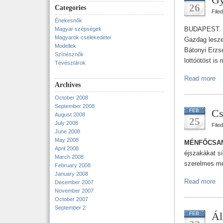
26
Categories
File
Énekesnők
BUDAPEST. Va
Magyar szépségek
Magyarok cselekedetei
Gazdag leszek
Modellek
Bátonyi Erzsé
Színésznők
lottóötöst is 
Tévésztárok
Read more
Archives
October 2008
September 2008
Cs
FEB
August 2008
25
July 2008
File
June 2008
May 2008
MÉNFŐCSA
April 2008
éjszakákat sír
March 2008
szerelmes mé
February 2008
January 2008
Read more
December 2007
November 2007
October 2007
September 2
Ál
FEB