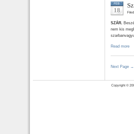
Sz
FEB
18
File
SZÁR.
Beszéd
nem kis megl
szarbanvagyu
Read more
Next Page →
Copyright © 20