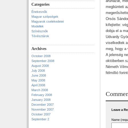
áruházat, me
Categories
megbünteti az
Énekesnők
megerősített
Magyar szépségek
Orsós Sándor
Magyarok cselekedetei
kifejtette: vé
Modellek
dobja el a ma
Színésznők
Tévésztárok
Udvardy Györg
viselkedtek a
Archives
meg, hogy a v
A jelenség n
October 2008
októberben s
September 2008
August 2008
Németh Vilmos
July 2008
félmillió fori
June 2008
May 2008
April 2008
March 2008
Commen
February 2008
January 2008
December 2007
November 2007
Leave a Re
October 2007
September 2
Name (requ