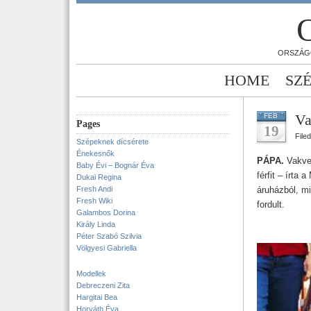
ORSZÁG
HOME
SZ
Va
FEB
Pages
19
File
Szépeknek dícsérete
Énekesnők
PÁPA.
Vakvez
Baby Évi – Bognár Éva
férfit – írta
Dukai Regina
Fresh Andi
áruházból, m
Fresh Wiki
fordult.
Galambos Dorina
Király Linda
Péter Szabó Szilvia
Völgyesi Gabriella
Modellek
Debreczeni Zita
Hargitai Bea
Horváth Éva