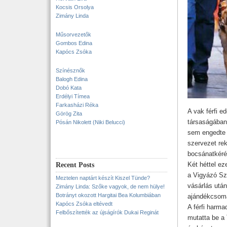
Kocsis Orsolya
Zimány Linda
Műsorvezetők
Gombos Edina
Kapócs Zsóka
Színésznők
Balogh Edina
Dobó Kata
Erdélyi Tímea
Farkasházi Réka
A vak férfi e
Görög Zita
társaságában
Pósán Nikolett (Niki Belucci)
sem engedte 
szervezet rek
bocsánatkéré
Két héttel ez
Recent Posts
a Vigyázó Sz
Meztelen naptárt készít Kiszel Tünde?
vásárlás után
Zimány Linda: Szőke vagyok, de nem hülye!
Botrányt okozott Hargitai Bea Kolumbiában
ajándékcsomag
Kapócs Zsóka eltévedt
A férfi harma
Felbőszítették az újságírók Dukai Reginát
mutatta be a 