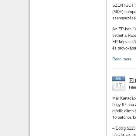
SZENTGOTTHÁR
(MDF) európai
szennyezésé
Az EP-ben jú
vethet a Ráb
EP-képviselő
és provokátor
Read more
El
JUN
17
Fil
Már Kanadában
hogy 97 nap a
ötödik olimpi
Torontóhoz kö
– Eddig 5125 
László, aki e