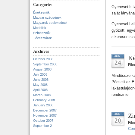
Categories
Gyenesei Istv
Énekesnők
saját lányána
Magyar szépségek
Magyarok cselekedetei
Gyenesei Leil
Modellek
győzött, egyé
Színésznők
sikeresen sze
Tévésztárok
Archives
Ké
JUN
October 2008
24
September 2008
Fil
August 2008
July 2008
Mindössze két 
June 2008
Pécsett az E.
May 2008
lakástulajdon
April 2008
rendeznie.
March 2008
February 2008
January 2008
December 2007
Zi
JUN
November 2007
20
October 2007
Fil
September 2
Com