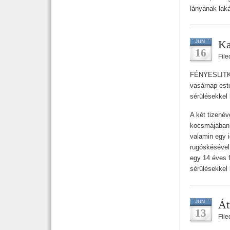
lányának lak
Ka
JUN
16
Fil
FÉNYESLITKE.
vasárnap est
sérülésekkel 
A két tizené
kocsmájában 
valamin egy i
rugóskésével
egy 14 éves f
sérülésekkel 
Át
JUN
13
Fil