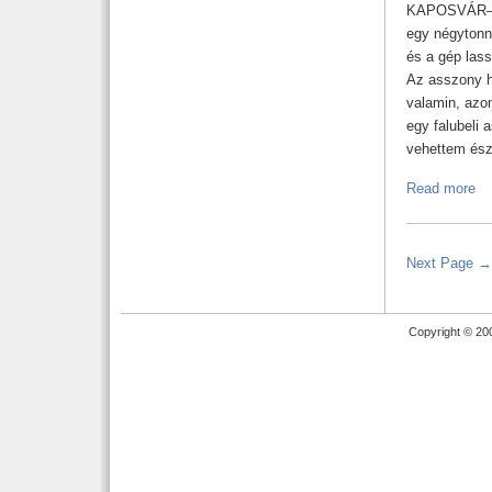
KAPOSVÁR–KA
egy négytonná
és a gép lass
Az asszony h
valamin, azo
egy falubeli
vehettem ész
Read more
Next Page →
Copyright © 20