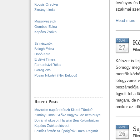
érvényes és 
Kocsis Orsolya
szakmai szer
Zimány Linda
Read more
Műsorvezetők
Gombos Edina
Kapócs Zsóka
Ké
JUN
Színésznők
27
Balogh Edina
Fil
Dobó Kata
Erdélyi Tímea
Kétszer is fe
Farkasházi Réka
Somogy megyei
Görög Zita
mentők kórhá
Pósán Nikolett (Niki Belucci)
lőfegyverrel v
beszámolója s
figyelt fel a
magam, de ne
Recent Posts
amikor az idő
Meztelen naptárt készít Kiszel Tünde?
Zimány Linda: Szőke vagyok, de nem hülye!
Botrányt okozott Hargitai Bea Kolumbiában
Kapócs Zsóka eltévedt
Sa
JUN
Felbőszítették az újságírók Dukai Reginát
26
Fil