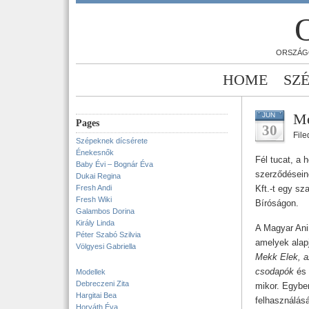
ORSZÁG
HOME
SZ
Me
JUN
Pages
30
Fil
Szépeknek dícsérete
Énekesnők
Fél tucat, a
Baby Évi – Bognár Éva
szerződésein
Dukai Regina
Fresh Andi
Kft.-t egy s
Fresh Wiki
Bíróságon.
Galambos Dorina
Király Linda
A Magyar Ani
Péter Szabó Szilvia
amelyek alapj
Völgyesi Gabriella
Mekk Elek, a
csodapók
és
Modellek
Debreczeni Zita
mikor. Egyben
Hargitai Bea
felhasználásá
Horváth Éva