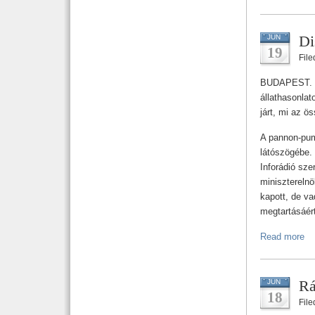
Di
JUN
19
Fil
BUDAPEST. M
állathasonlat
járt, mi az ö
A pannon-puma
látószögébe. 
Inforádió sz
minisztereln
kapott, de va
megtartásáért
Read more
Rá
JUN
18
Fil