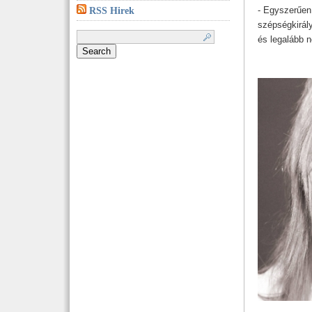
- Egyszerűen
RSS Hirek
szépségkirál
Search
for:
és legalább 