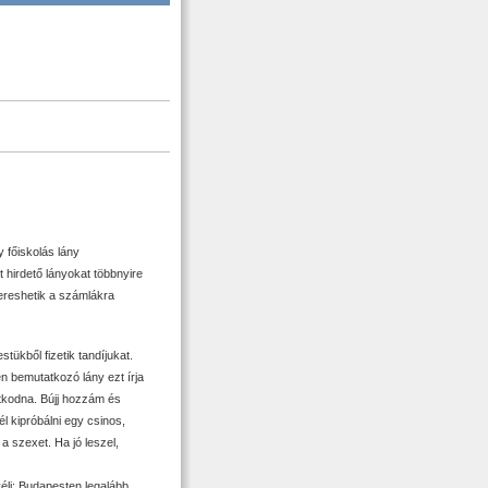
 főiskolás lány
nt hirdető lányokat többnyire
ereshetik a számlákra
tükből fizetik tandíjukat.
en bemutatkozó lány ezt írja
utkodna. Bújj hozzám és
 kipróbálni egy csinos,
 szexet. Ha jó leszel,
éli: Budapesten legalább