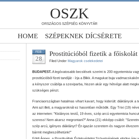
OSZK
ORSZÁGOS SZÉPSÉG KÖNYVTÁR
HOME
SZÉPEKNEK DÍCSÉRETE
Prostitúcióból fizetik a főiskolát
FEB
28
Filed Under
Magyarok cselekedetei
BUDAPEST.
A legóvatosabb becslések szerint is 200 egyetemista vagy
prostitúcióból fizeti tandíját - írja a Blikk. A magukat buja vadmacskaké
a kényszer csábítja a szexiparba, hiszen akár egy hétvége alatt megk
szükséges pénzt.
Franciaországban hatalmas vihart kavart, hogy kiderült: diáklányok a tes
Ami azt illeti, a magyaroknál ez hasonlóan működik. Egy Trixi (19) név
az interneten: "Kislányos testű, 19 éves, szép arcú egyetemista hunc
szeress! Nem akarsz megrontani?" Anna (21) ekképp csábít: "Szeretnél
szép arcú, igényes diáklányt? Én igazán szeretem és nagyon élvezem a
bármit megbeszélhetünk!"
Földi Ágnes, a Prostituáltak Érdekvédelmi Szövetségének elnöke úgy v