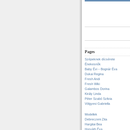
Pages
Szépeknek dícsérete
Énekesnők
Baby Évi – Bognár Éva
Dukai Regina
Fresh Andi
Fresh Wiki
Galambos Dorina
Király Linda
Péter Szabó Szilvia
Völgyesi Gabriella
Modellek
Debreczeni Zita
Hargitai Bea
Horváth Éva