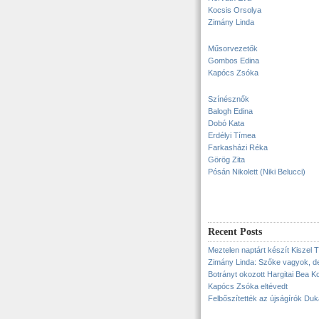
Kocsis Orsolya
Zimány Linda
Műsorvezetők
Gombos Edina
Kapócs Zsóka
Színésznők
Balogh Edina
Dobó Kata
Erdélyi Tímea
Farkasházi Réka
Görög Zita
Pósán Nikolett (Niki Belucci)
Recent Posts
Meztelen naptárt készít Kiszel 
Zimány Linda: Szőke vagyok, d
Botrányt okozott Hargitai Bea 
Kapócs Zsóka eltévedt
Felbőszítették az újságírók Duk