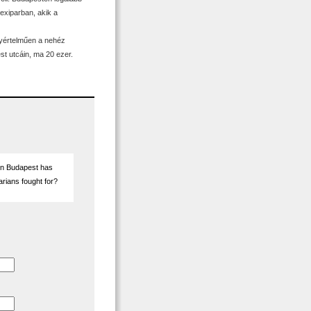
zexiparban, akik a
yértelműen a nehéz
st utcáin, ma 20 ezer.
s in Budapest has
arians fought for?