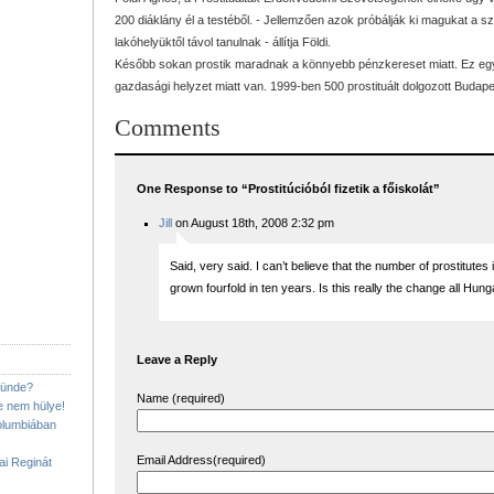
200 diáklány él a testéből. - Jellemzően azok próbálják ki magukat a s
lakóhelyüktől távol tanulnak - állítja Földi.
Később sokan prostik maradnak a könnyebb pénzkereset miatt. Ez eg
gazdasági helyzet miatt van. 1999-ben 500 prostituált dolgozott Budape
Comments
One Response to “Prostitúcióból fizetik a főiskolát”
Jill
on August 18th, 2008 2:32 pm
Said, very said. I can’t believe that the number of prostitute
grown fourfold in ten years. Is this really the change all Hung
Leave a Reply
Tünde?
Name (required)
e nem hülye!
Kolumbiában
Email Address(required)
ai Reginát