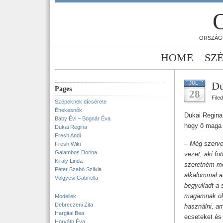
ORSZÁG
HOME
SZ
Du
JUL
Pages
28
File
Szépeknek dícsérete
Énekesnők
Dukai Regina 
Baby Évi – Bognár Éva
hogy ő maga 
Dukai Regina
Fresh Andi
– Még szervez
Fresh Wiki
Galambos Dorina
vezet, aki f
Király Linda
szeretném me
Péter Szabó Szilvia
alkalommal a
Völgyesi Gabriella
begyulladt a
magamnak oly
Modellek
Debreczeni Zita
használni, am
Hargitai Bea
ecseteket és
Horváth Éva