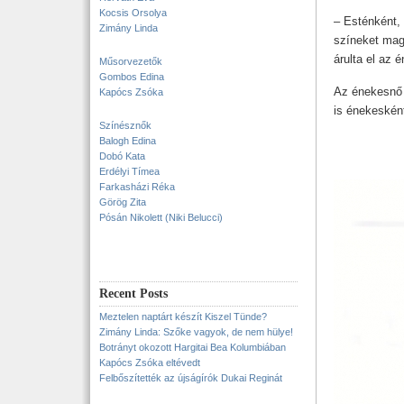
Kocsis Orsolya
– Esténként,
Zimány Linda
színeket mag
árulta el az 
Műsorvezetők
Gombos Edina
Az énekesnő 
Kapócs Zsóka
is énekesként
Színésznők
Balogh Edina
Dobó Kata
Erdélyi Tímea
Farkasházi Réka
Görög Zita
Pósán Nikolett (Niki Belucci)
Recent Posts
Meztelen naptárt készít Kiszel Tünde?
Zimány Linda: Szőke vagyok, de nem hülye!
Botrányt okozott Hargitai Bea Kolumbiában
Kapócs Zsóka eltévedt
Felbőszítették az újságírók Dukai Reginát